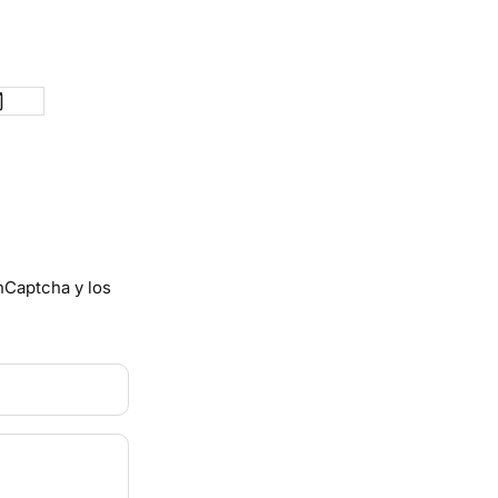
e hCaptcha
y los