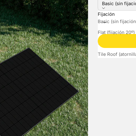
Basic (sin fijaci
Fijación
Reducir cantidad
Aumen
Basic (sin fijación
Flat (fijación 20º)
Wall (fijación ajus
Tile Roof (atornil