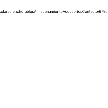
 solares enchufables
Almacenamiento
Accesorios
Contacto
🎁Pr