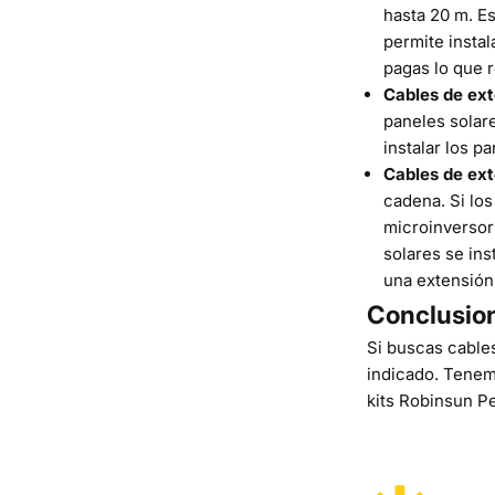
hasta 20 m. E
permite instal
pagas lo que 
Cables de ex
paneles solar
instalar los p
Cables de ext
cadena. Si los
microinversor 
solares se in
una extensión 
Conclusio
Si buscas cables
indicado. Tenem
kits
Robinsun P