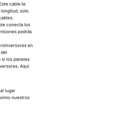
Este cable te
longitud, solo
cables.
ble conecta los
tensiones podrás
croinversores en
 del
 si los paneles
versores. Aquí
al lugar
áximo nuestros