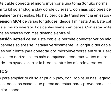
ste cable conecta el micro inversor a una toma Schuko normal. 
ar tu
kit solar plug & play
donde quieras y, con más opciones de 
realmente necesitas. No hay pérdida de transferencia en estos 
tensión MC4
de varias longitudes, desde 1 m hasta 3 m. Este ca
es al micro inversor. Los cables vienen en pares. Con estas ex
aneles solares con más distancia entre sí.
ensión Betteri
de 1m. Este cable le permite conectar varios mi
 paneles solares se instalan verticalmente, la longitud del cable
es suficiente para conectar dos microinversores entre sí. Pero
stalan en horizontal, es más complicado conectar varios microin
de 1 m ayuda a cerrar la brecha entre los microinversores.
nes
 para ampliar tu kit solar plug & play, con Robinsun has llegado 
os todos los cables que pueda necesitar para aprovechar al m
erformance
.