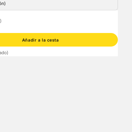
ón)
tar cantidad
)
Añadir a la cesta
table)
lado)