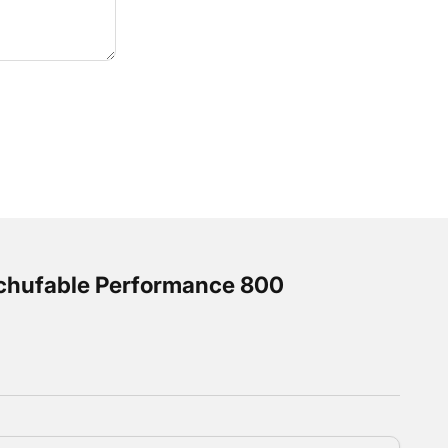
nchufable Performance 800
ormal