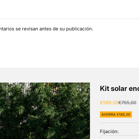
tarios se revisan antes de su publicación.
Kit solar e
Precio de oferta
Precio n
€589,00
€755,00
AHORRA €166,00
Fijación: