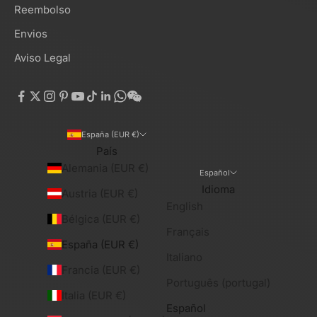
Reembolso
Envios
Aviso Legal
España (EUR €)
País
Alemania (EUR €)
Español
Idioma
Austria (EUR €)
English
Bélgica (EUR €)
Français
España (EUR €)
Italiano
Francia (EUR €)
Português (portugal)
Italia (EUR €)
Español