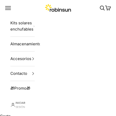
Ir al contenido
Robinsun
Menú
Buscar
Cesta
Kits solares
enchufables
Almacenamiento
Accesorios
Contacto
🎁Promo🎁
INICIAR
SESIÓN