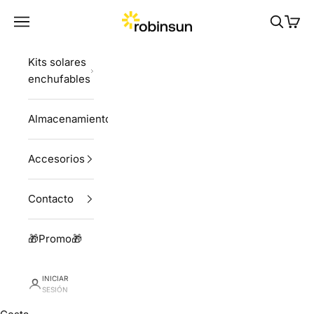
Ir al contenido
Robinsun
Menú
Buscar
Cesta
Kits solares
enchufables
Almacenamiento
Accesorios
Contacto
🎁Promo🎁
INICIAR
SESIÓN