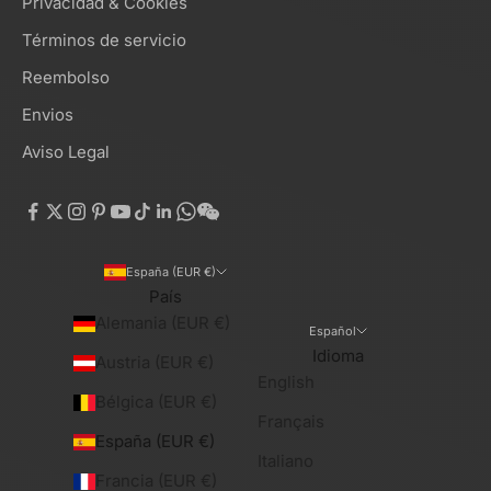
Privacidad & Cookies
Términos de servicio
Reembolso
Envios
Aviso Legal
España (EUR €)
País
Alemania (EUR €)
Español
Idioma
Austria (EUR €)
English
Bélgica (EUR €)
Français
España (EUR €)
Italiano
Francia (EUR €)